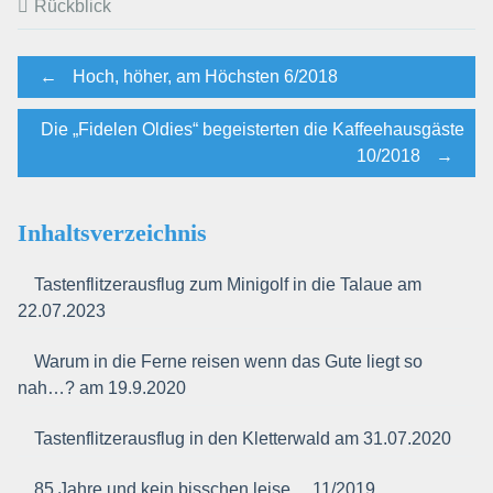
Rückblick
Post
←
Hoch, höher, am Höchsten 6/2018
Die „Fidelen Oldies“ begeisterten die Kaffeehausgäste
navigation
10/2018
→
Inhaltsverzeichnis
Tastenflitzerausflug zum Minigolf in die Talaue am
22.07.2023
Warum in die Ferne reisen wenn das Gute liegt so
nah…? am 19.9.2020
Tastenflitzerausflug in den Kletterwald am 31.07.2020
85 Jahre und kein bisschen leise… 11/2019