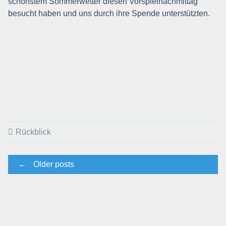
schönstem Sommerwetter diesen Vorspielnachmittag
besucht haben und uns durch ihre Spende unterstützten.
Rückblick
Posts
←
Older posts
navigation