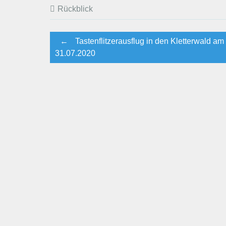
Rückblick
Post
←
Tastenflitzerausflug in den Kletterwald am
31.07.2020
navigation